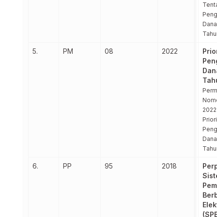
Tent
Peng
Dana
Tahu
5.
PM
08
2022
Prio
Pen
Dan
Tah
Per
Nomo
2022
Prior
Peng
Dana
Tahu
6.
PP
95
2018
Per
Sis
Pem
Ber
Elek
(SP