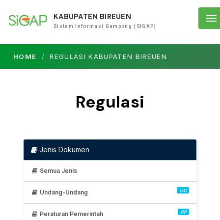
KABUPATEN BIREUEN
To
Sistem Informasi Gampong (SIGAP)
na
HOME
REGULASI KABUPATEN BIREUEN
Regulasi
Jenis Dokumen
Semua Jenis
UU
Undang-Undang
PP
Peraturan Pemerintah