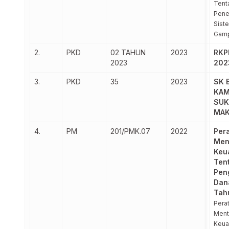
Tent
Pene
Sist
Gam
2.
PKD
02 TAHUN
2023
RKP
2023
202
3.
PKD
35
2023
SK 
KA
SUK
MA
4.
PM
201/PMK.07
2022
Per
Men
Keu
Ten
Pen
Dan
Tah
Pera
Ment
Keua