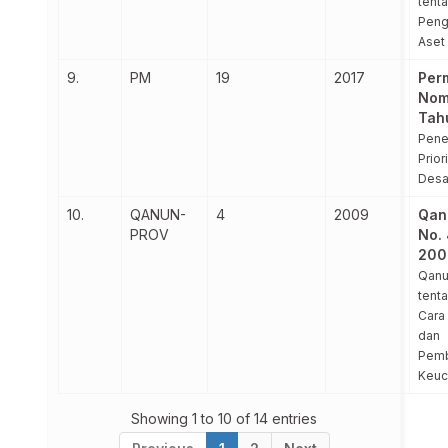
tent
Peng
Aset
9.
PM
19
2017
Per
Nom
Tah
Pene
Prior
Desa
10.
QANUN-
4
2009
Qan
PROV
No.
200
Qanu
tent
Cara
dan
Pemb
Keuc
Showing 1 to 10 of 14 entries