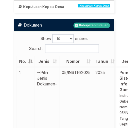
Keputusan Kepala Desa
Keputusan Kepala Desa
Dokumen
Kabupaten Bireuen
Show
entries
Search:
No.
Jenis
Nomor
Tahun
Des
1.
--Pilih
05/INSTR/2025
2025
Pen
Jenis
Sis
Dokumen-
Info
--
Gam
Instr
Gube
Nom
05/I
Tang
Sept