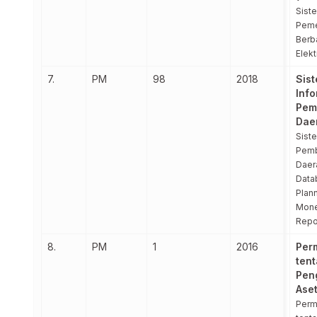
Sist
Peme
Berb
Elekt
7.
PM
98
2018
Sis
Info
Pem
Dae
Sist
Pem
Daera
Data
Plann
Mone
Repo
8.
PM
1
2016
Per
ten
Pen
Ase
Perm