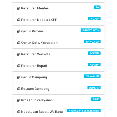
PM
Peraturan Menteri
PK-LKPP
Peraturan Kepala LKPP
QANUN-PROV
Qanun Provinsi
QANUN-KK
Qanun Kota/Kabupaten
PERWAL
Peraturan Walikota
PERBUP
Peraturan Bupati
QANUN-GP
Qanun Gampong
REUSAM
Reusam Gampong
PROS
Prosedur Pelayanan
Keputusan Bupati/Walikota
Keputusan Bupati/Walikota