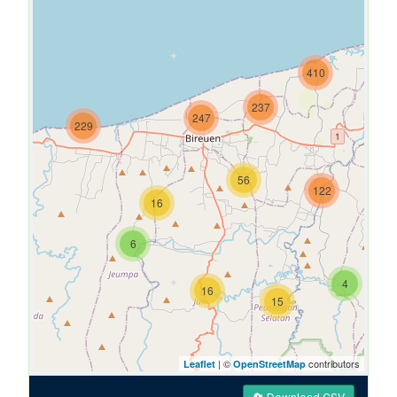
410
237
247
229
56
122
16
6
4
16
15
| ©
contributors
Leaflet
OpenStreetMap