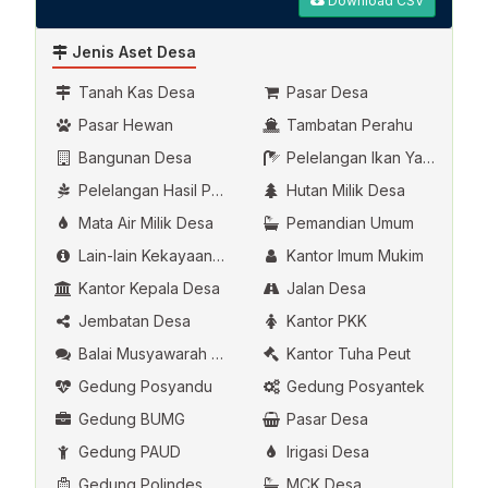
Download CSV
Jenis Aset Desa
Tanah Kas Desa
Pasar Desa
Pasar Hewan
Tambatan Perahu
Bangunan Desa
Pelelangan Ikan Yang Dikelola Oleh Desa
Pelelangan Hasil Pertanian
Hutan Milik Desa
Mata Air Milik Desa
Pemandian Umum
Lain-lain Kekayaan Asli Desa
Kantor Imum Mukim
Kantor Kepala Desa
Jalan Desa
Jembatan Desa
Kantor PKK
Balai Musyawarah Desa
Kantor Tuha Peut
Gedung Posyandu
Gedung Posyantek
Gedung BUMG
Pasar Desa
Gedung PAUD
Irigasi Desa
Gedung Polindes
MCK Desa