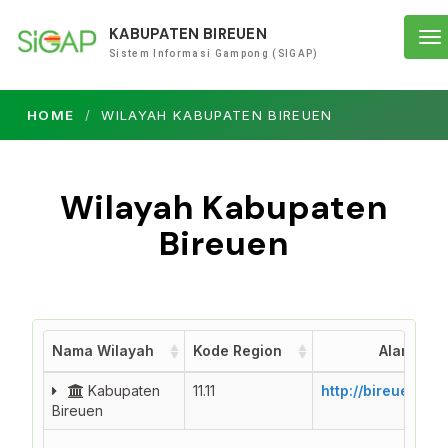
KABUPATEN BIREUEN
To
Sistem Informasi Gampong (SIGAP)
na
HOME
WILAYAH KABUPATEN BIREUEN
Wilayah Kabupaten
Bireuen
Nama Wilayah
Kode Region
Alamat S
Nama Wilayah
Kode Region
Alamat S
Kabupaten
11.11
http://bireuen.si
Bireuen