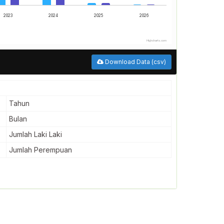
2023
2024
2025
2026
Highcharts.com
Download Data (csv)
Tahun
Bulan
Jumlah Laki Laki
Jumlah Perempuan