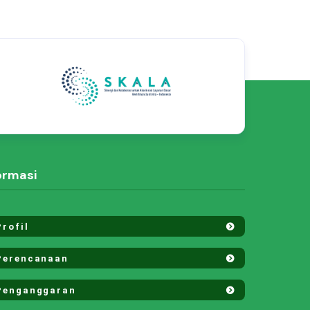
ormasi
rofil
erencanaan
enganggaran