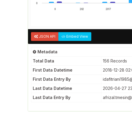
0
0
202
2017
JSON API
Embed View
Metadata
Total Data
156 Records
First Data Datetime
2018-12-28 02:
First Data Entry By
idafitriani198
Last Data Datetime
2026-04-27 23
Last Data Entry By
afrizal.tmesin