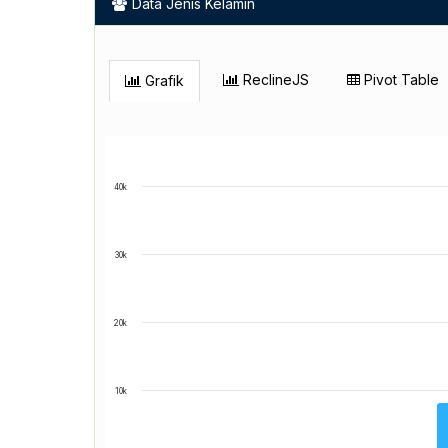
Data Jenis Kelamin
ReclineJS
Pivot Table
Grafik
40k
30k
20k
10k