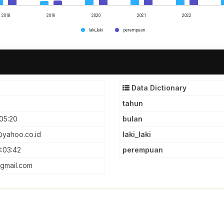
2018
2019
2020
2021
2022
laki_laki
perempuan
Data Dictionary
tahun
05:20
bulan
5@yahoo.co.id
laki_laki
:03:42
perempuan
@gmail.com